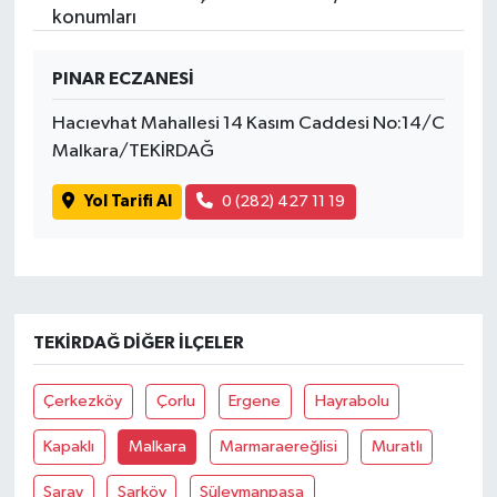
konumları
PINAR ECZANESİ
Hacıevhat Mahallesi 14 Kasım Caddesi No:14/C
Malkara/TEKİRDAĞ
Yol Tarifi Al
0 (282) 427 11 19
TEKIRDAĞ DIĞER İLÇELER
Çerkezköy
Çorlu
Ergene
Hayrabolu
Kapaklı
Malkara
Marmaraereğlisi
Muratlı
Saray
Şarköy
Süleymanpaşa