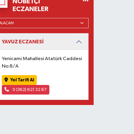
NÖBETÇI
ECZANELER
YAVUZ ECZANESİ
Yenicami Mahallesi Atatürk Caddesi
No:8/A
Yol Tarifi Al
0 (362) 621 32 87