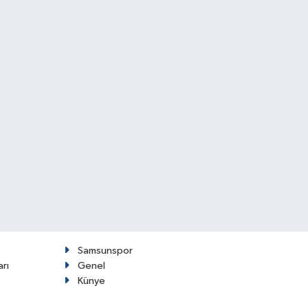
Samsunspor
arı
Genel
Künye