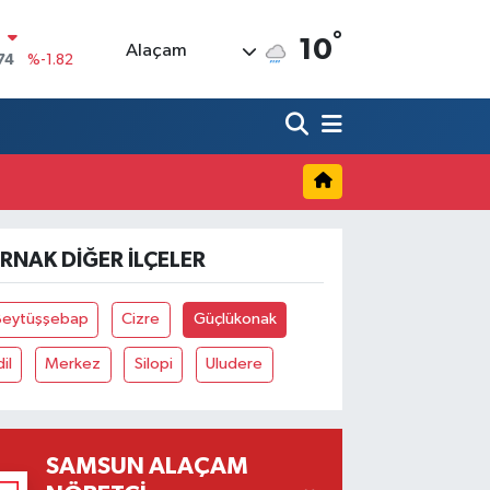
°
N
10
Alaçam
74
%-1.82
20
%0.02
90
%0.19
80
%0.18
9000
%0.19
IRNAK DIĞER İLÇELER
0
,00
%0
Beytüşşebap
Cizre
Güçlükonak
dil
Merkez
Silopi
Uludere
SAMSUN ALAÇAM