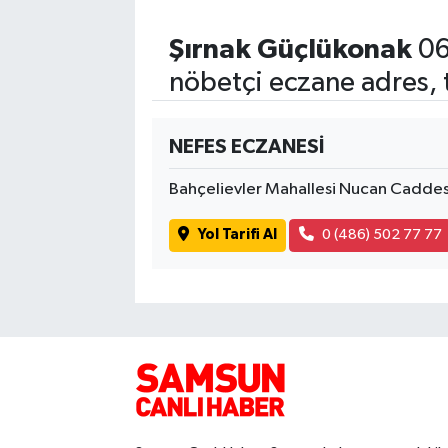
Şırnak Güçlükonak
06
nöbetçi eczane adres, 
NEFES ECZANESİ
Bahçelievler Mahallesi Nucan Caddes
Yol Tarifi Al
0 (486) 502 77 77