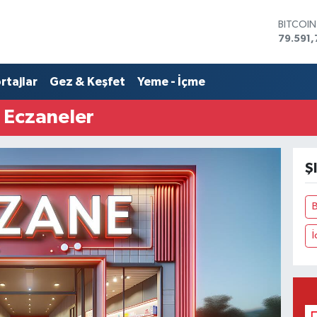
BITCOI
79.591,
DOLAR
45,436
rtajlar
Gez & Keşfet
Yeme - İçme
EURO
53,386
STERLİN
 Eczaneler
61,603
G.ALTIN
6862,0
Ş
BİST10
14.598
İ