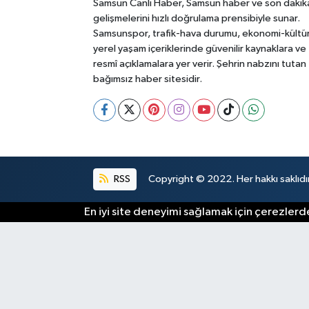
Samsun Canlı Haber, Samsun haber ve son dakik
gelişmelerini hızlı doğrulama prensibiyle sunar.
Samsunspor, trafik-hava durumu, ekonomi-kültü
yerel yaşam içeriklerinde güvenilir kaynaklara ve
resmî açıklamalara yer verir. Şehrin nabzını tutan
bağımsız haber sitesidir.
RSS
Copyright © 2022. Her hakkı saklıdır
En iyi site deneyimi sağlamak için çerezlerde