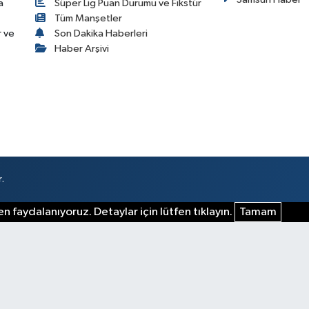
a
Süper Lig Puan Durumu ve Fikstür
Tüm Manşetler
r ve
Son Dakika Haberleri
Haber Arşivi
.
n faydalanıyoruz. Detaylar için lütfen tıklayın.
Tamam