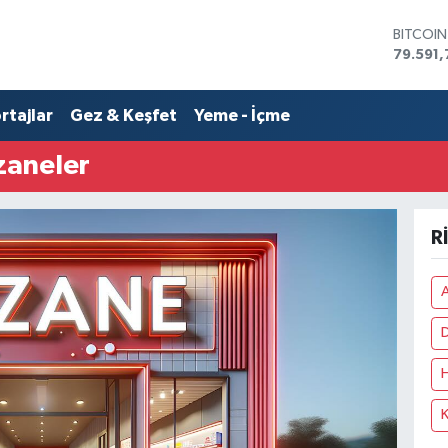
BITCOI
79.591,
DOLAR
45,436
rtajlar
Gez & Keşfet
Yeme - İçme
EURO
53,386
STERLİN
zaneler
61,603
G.ALTIN
6862,0
R
BİST10
14.598