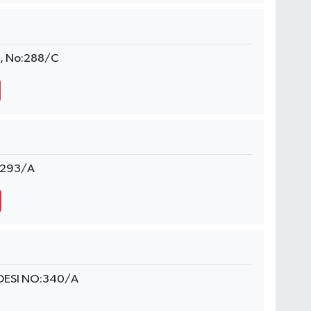
i, No:288/C
o:293/A
DDESI NO:340/A