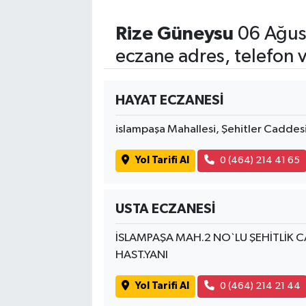
Rize Güneysu
06 Ağus
eczane adres, telefon 
HAYAT ECZANESİ
islampaşa Mahallesi, Şehitler Caddes
Yol Tarifi Al
0 (464) 214 41 65
USTA ECZANESİ
İSLAMPAŞA MAH.2 NO`LU ŞEHİTLİK C
HAST.YANI
Yol Tarifi Al
0 (464) 214 21 44