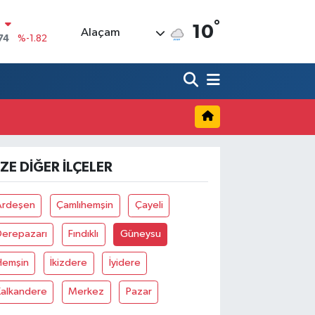
°
N
10
Alaçam
74
%-1.82
20
%0.02
90
%0.19
80
%0.18
9000
%0.19
IZE DIĞER İLÇELER
0
,00
%0
Ardeşen
Çamlıhemşin
Çayeli
Derepazarı
Fındıklı
Güneysu
Hemşin
İkizdere
İyidere
Kalkandere
Merkez
Pazar