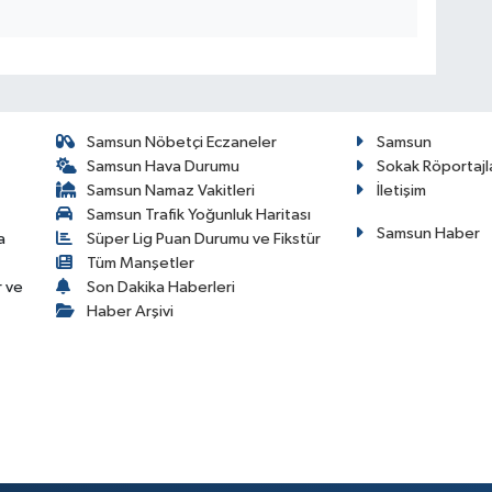
Samsun Nöbetçi Eczaneler
Samsun
Samsun Hava Durumu
Sokak Röportajl
Samsun Namaz Vakitleri
İletişim
Samsun Trafik Yoğunluk Haritası
Samsun Haber
a
Süper Lig Puan Durumu ve Fikstür
Tüm Manşetler
r ve
Son Dakika Haberleri
Haber Arşivi