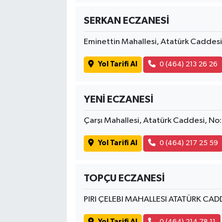
SERKAN ECZANESİ
Eminettin Mahallesi, Atatürk Caddes
Yol Tarifi Al
0 (464) 213 26 26
YENİ ECZANESİ
Çarşı Mahallesi, Atatürk Caddesi, N
Yol Tarifi Al
0 (464) 217 25 59
TOPÇU ECZANESİ
PIRI ÇELEBI MAHALLESI ATATÜRK CA
Yol Tarifi Al
0 (464) 214 78 11