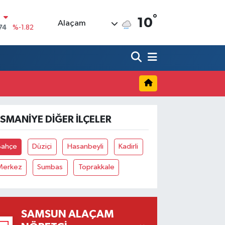
°
N
10
Alaçam
74
%-1.82
20
%0.02
90
%0.19
80
%0.18
9000
%0.19
SMANIYE DIĞER İLÇELER
0
,00
%0
Bahçe
Düziçi
Hasanbeyli
Kadirli
Merkez
Sumbas
Toprakkale
SAMSUN ALAÇAM