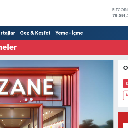
BITCOI
79.591,
DOLAR
45,436
rtajlar
Gez & Keşfet
Yeme - İçme
EURO
53,386
STERLİN
neler
61,603
G.ALTIN
6862,0
O
BİST10
14.598