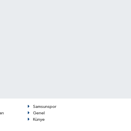
Samsunspor
arı
Genel
Künye