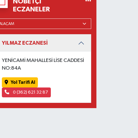
NÖBETÇI
ECZANELER
YILMAZ ECZANESİ
YENİCAMİ MAHALLESİ LİSE CADDESİ
NO:84A
Yol Tarifi Al
0 (362) 621 32 87