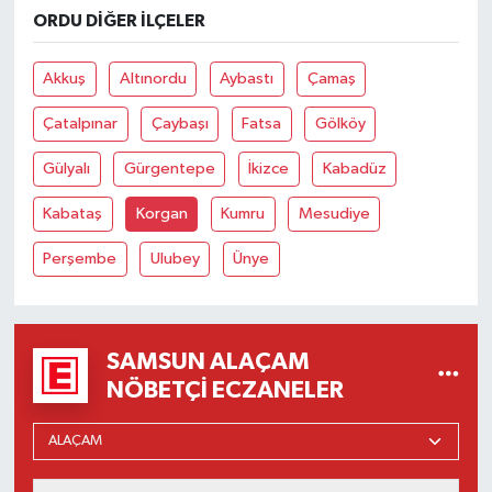
ORDU DIĞER İLÇELER
Akkuş
Altınordu
Aybastı
Çamaş
Çatalpınar
Çaybaşı
Fatsa
Gölköy
Gülyalı
Gürgentepe
İkizce
Kabadüz
Kabataş
Korgan
Kumru
Mesudiye
Perşembe
Ulubey
Ünye
SAMSUN ALAÇAM
NÖBETÇI ECZANELER