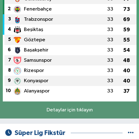
2
Fenerbahçe
33
73
3
Trabzonspor
33
69
4
Beşiktaş
33
59
5
Göztepe
33
55
6
Başakşehir
33
54
7
Samsunspor
33
48
8
Rizespor
33
40
9
Konyaspor
33
40
10
Alanyaspor
33
37
Detaylar için tıklayın
Süper Lig Fikstür