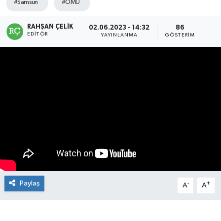
#Samsun
#OMÜ
Manşet Haberi
RAHŞAN ÇELIK
02.06.2023 - 14:32
86
EDITÖR
YAYINLANMA
GÖSTERIM
Paylaş
-
+
A
A