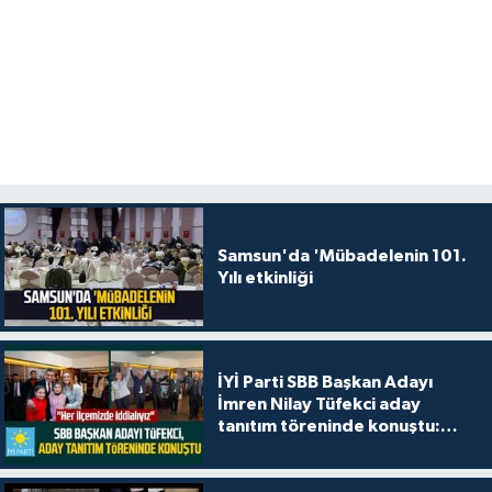
Samsun'da 'Mübadelenin 101.
Yılı etkinliği
İYİ Parti SBB Başkan Adayı
İmren Nilay Tüfekci aday
tanıtım töreninde konuştu:
"Her ilçemizde iddialıyız"