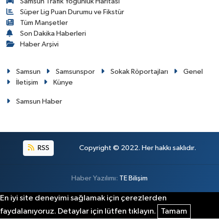
Samsun Trafik Yoğunluk Haritası
Süper Lig Puan Durumu ve Fikstür
Tüm Manşetler
Son Dakika Haberleri
Haber Arşivi
Samsun
Samsunspor
Sokak Röportajları
Genel
İletişim
Künye
Samsun Haber
RSS
Copyright © 2022. Her hakkı saklıdır.
Haber Yazılımı:
TE Bilişim
En iyi site deneyimi sağlamak için çerezlerden
faydalanıyoruz. Detaylar için lütfen tıklayın.
Tamam