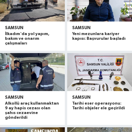
SAMSUN
SAMSUN
İlkadım'da yol yapım,
Yeni mezunlara kariyer
bakım ve onarım
kapısı: Başvurular başladı
çalışmaları
SAMSUN
SAMSUN
Alkollü araç kullanmaktan
Tarihi eser operasyonu:
9 ay hapis cezası olan
Tarihi objeler ele geçirildi
şahıs cezaevine
gönderildi