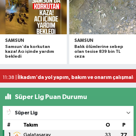
SAMSUN
SAMSUN
Samsun'da puslu hava
12:03 |
Samsun'da korkutan
Balık ölümlerine sebep
Samsun polisi tek tek uyardı! Bu tuzağa sakın d
12:00 |
kaza! Acı içinde yardım
olan tesise 839 bin TL
bekledi
ceza
Samsun'un da aralarında bulunduğu 30 ilde DEA
11:52 |
Sandıkçı: 'Canik'te 20 bin hanemizi fiber interne
11:51 |
İlkadım'da yol yapım, bakım ve onarım çalışmala
11:38 |
Süper Lig Puan Durumu
Süper Lig
#
Takım
O
P
1
Galatasaray
33
77