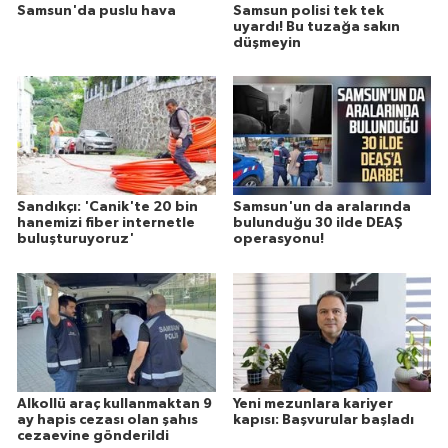
Samsun'da puslu hava
Samsun polisi tek tek
uyardı! Bu tuzağa sakın
düşmeyin
Sandıkçı: 'Canik'te 20 bin
Samsun'un da aralarında
hanemizi fiber internetle
bulunduğu 30 ilde DEAŞ
buluşturuyoruz'
operasyonu!
Alkollü araç kullanmaktan 9
Yeni mezunlara kariyer
ay hapis cezası olan şahıs
kapısı: Başvurular başladı
cezaevine gönderildi