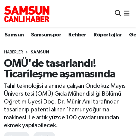
Samsun
Samsun Nöbetçi Eczaneler
Samsun
Samsunspor
Rehber
Röportajlar
Ge
Samsunspor
Samsun Hava Durumu
HABERLER
SAMSUN
Sokak Röportajları
Samsun Namaz Vakitleri
OMÜ'de tasarlandı!
Genel
Samsun Trafik Yoğunluk Haritası
Ticarileşme aşamasında
Dünya
Süper Lig Puan Durumu ve Fikstür
Tahıl teknolojisi alanında çalışan Ondokuz Mayıs
Üniversitesi (OMÜ) Gıda Mühendisliği Bölümü
Eğitim
Tüm Manşetler
Öğretim Üyesi Doç. Dr. Münir Anıl tarafından
tasarlanıp patenti alınan 'hamur yoğurma
Sağlık
Son Dakika Haberleri
makinesi' ile artık yüzde 100 çavdar unundan
ekmek yapılabilecek.
Yemek
Haber Arşivi