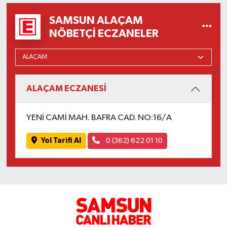
SAMSUN ALAÇAM
NÖBETÇI ECZANELER
ALAÇAM ECZANESİ
YENİ CAMİ MAH. BAFRA CAD. NO:16/A
Yol Tarifi Al
0 (362) 622 01 10