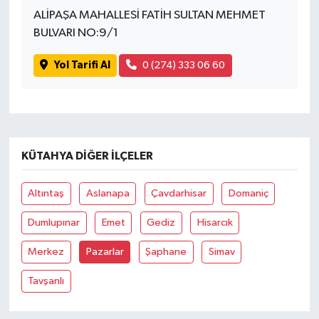
ALİPAŞA MAHALLESİ FATİH SULTAN MEHMET
BULVARI NO:9/1
Yol Tarifi Al
0 (274) 333 06 60
KÜTAHYA DIĞER İLÇELER
Altıntaş
Aslanapa
Çavdarhisar
Domaniç
Dumlupınar
Emet
Gediz
Hisarcık
Merkez
Pazarlar
Şaphane
Simav
Tavşanlı