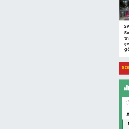
S
S
tr
ç
gö
SO