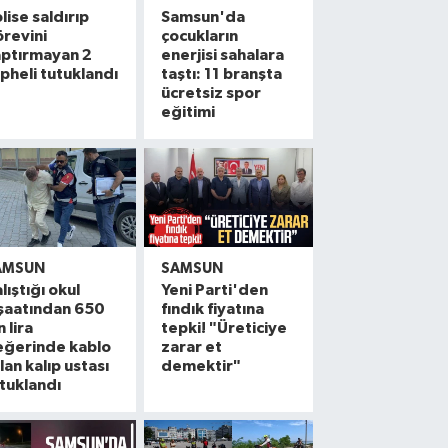
lise saldırıp
Samsun'da
revini
çocukların
aptırmayan 2
enerjisi sahalara
pheli tutuklandı
taştı: 11 branşta
ücretsiz spor
eğitimi
AMSUN
SAMSUN
lıştığı okul
Yeni Parti'den
şaatından 650
fındık fiyatına
n lira
tepki! "Üreticiye
eğerinde kablo
zarar et
lan kalıp ustası
demektir"
tuklandı