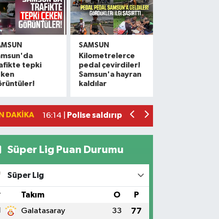
AMSUN
SAMSUN
amsun'da
Kilometrelerce
20. Kunduz Yağlı Güreşleri'nde festiva
18:50 |
afikte tepki
pedal çevirdiler!
eken
Samsun'a hayran
Samsun'da genç kadının bıçaklanmasıyla 
17:59 |
rüntüler!
kaldılar
Rusya açıklarında dron saldırısına uğr
17:44 |
Samsun'da meyve tezgahlarında dikkat
17:18 |
N DAKIKA
Polise saldırıp görevini yaptırmayan 2 
16:14 |
Süper Lig Puan Durumu
Süper Lig
#
Takım
O
P
1
Galatasaray
33
77