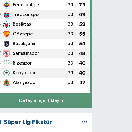
2
Fenerbahçe
33
73
3
Trabzonspor
33
69
4
Beşiktaş
33
59
5
Göztepe
33
55
6
Başakşehir
33
54
7
Samsunspor
33
48
8
Rizespor
33
40
9
Konyaspor
33
40
0
Alanyaspor
33
37
Detaylar için tıklayın
Süper Lig Fikstür