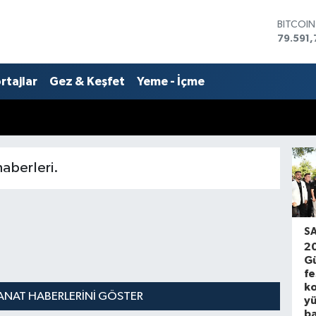
BITCOI
79.591,
DOLAR
45,436
EURO
rtajlar
Gez & Keşfet
Yeme - İçme
53,386
STERLİN
61,603
G.ALTIN
6862,0
BİST10
haberleri.
14.598
S
20
Gü
fe
ko
ANAT HABERLERINI GÖSTER
y
ba