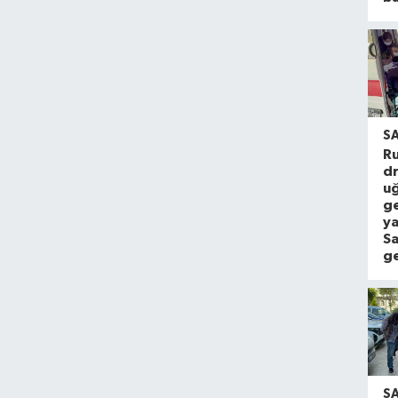
S
Ru
dr
u
g
ya
S
ge
S