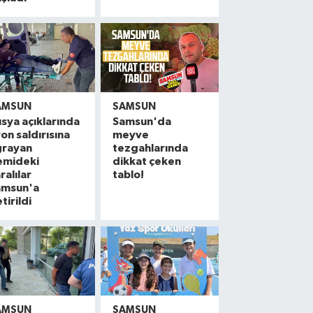
AMSUN
SAMSUN
sya açıklarında
Samsun'da
on saldırısına
meyve
ğrayan
tezgahlarında
emideki
dikkat çeken
ralılar
tablo!
amsun'a
tirildi
AMSUN
SAMSUN