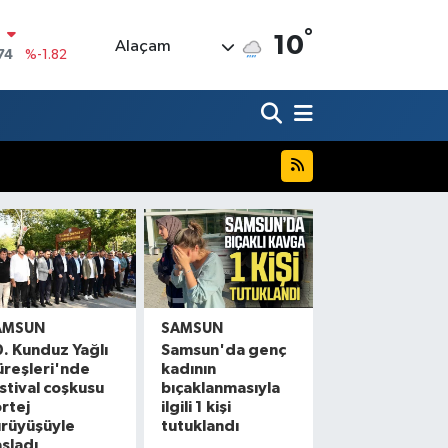
N
°
10
Alaçam
74
%-1.82
20
%0.02
90
%0.19
80
%0.18
9000
%0.19
0
,00
%0
AMSUN
SAMSUN
. Kunduz Yağlı
Samsun'da genç
reşleri'nde
kadının
stival coşkusu
bıçaklanmasıyla
rtej
ilgili 1 kişi
ürüyüşüyle
tutuklandı
şladı