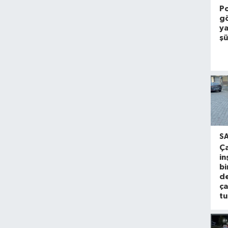
Po
gö
y
şü
S
Ça
in
bi
d
ça
tu