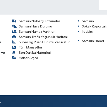
Samsun Nöbetçi Eczaneler
Samsun
Samsun Hava Durumu
Sokak Röportajl
Samsun Namaz Vakitleri
İletişim
Samsun Trafik Yoğunluk Haritası
Samsun Haber
a
Süper Lig Puan Durumu ve Fikstür
Tüm Manşetler
r ve
Son Dakika Haberleri
Haber Arşivi
.