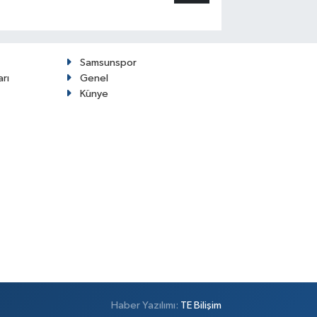
Samsunspor
arı
Genel
Künye
Haber Yazılımı:
TE Bilişim