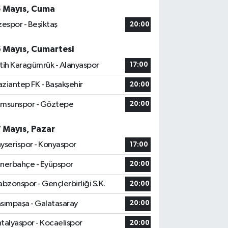
5 Mayıs, Cuma
zespor - Beşiktaş
20:00
6 Mayıs, Cumartesi
tih Karagümrük - Alanyaspor
17:00
ziantep FK - Başakşehir
20:00
msunspor - Göztepe
20:00
7 Mayıs, Pazar
yserispor - Konyaspor
17:00
nerbahçe - Eyüpspor
20:00
abzonspor - Gençlerbirliği S.K.
20:00
sımpaşa - Galatasaray
20:00
talyaspor - Kocaelispor
20:00