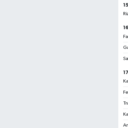
1
Ri
1
Fa
Ga
Sa
1
Ka
Fe
Tr
Ka
An