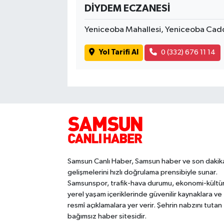
DİYDEM ECZANESİ
Yeniceoba Mahallesi, Yeniceoba Cadd
Yol Tarifi Al
0 (332) 676 11 14
Samsun Canlı Haber, Samsun haber ve son dakik
gelişmelerini hızlı doğrulama prensibiyle sunar.
Samsunspor, trafik-hava durumu, ekonomi-kültü
yerel yaşam içeriklerinde güvenilir kaynaklara ve
resmî açıklamalara yer verir. Şehrin nabzını tutan
bağımsız haber sitesidir.