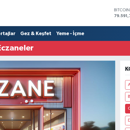
BITCOI
79.591,
DOLAR
45,436
rtajlar
Gez & Keşfet
Yeme - İçme
EURO
53,386
STERLİN
Eczaneler
61,603
G.ALTIN
6862,0
K
BİST10
14.598
A
C