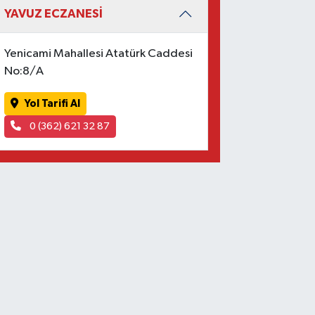
YAVUZ ECZANESİ
Yenicami Mahallesi Atatürk Caddesi
No:8/A
Yol Tarifi Al
0 (362) 621 32 87