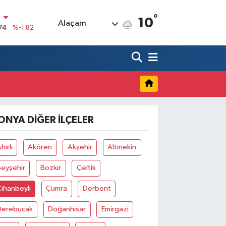
°
N
10
Alaçam
74
%-1.82
20
%0.02
90
%0.19
80
%0.18
9000
%0.19
ONYA DIĞER İLÇELER
0
,00
%0
hırlı
Akören
Akşehir
Altınekin
Beyşehir
Bozkır
Çeltik
ihanbeyli
Çumra
Derbent
Derebucak
Doğanhisar
Emirgazi