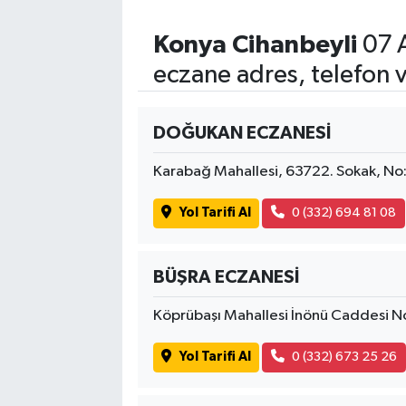
Konya Cihanbeyli
07 
eczane adres, telefon 
DOĞUKAN ECZANESİ
Karabağ Mahallesi, 63722. Sokak, No:
Yol Tarifi Al
0 (332) 694 81 08
BÜŞRA ECZANESİ
Köprübaşı Mahallesi İnönü Caddesi 
Yol Tarifi Al
0 (332) 673 25 26