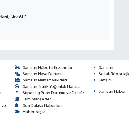
esi, No: 61C
Samsun Nöbetçi Eczaneler
Samsun
Samsun Hava Durumu
Sokak Röportajl
Samsun Namaz Vakitleri
İletişim
Samsun Trafik Yoğunluk Haritası
Samsun Haber
a
Süper Lig Puan Durumu ve Fikstür
Tüm Manşetler
r ve
Son Dakika Haberleri
Haber Arşivi