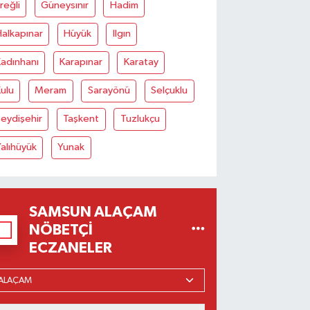
reğli
Güneysınır
Hadim
alkapınar
Hüyük
Ilgın
adınhanı
Karapınar
Karatay
ulu
Meram
Sarayönü
Selçuklu
eydişehir
Taşkent
Tuzlukçu
alıhüyük
Yunak
SAMSUN ALAÇAM
NÖBETÇI
ECZANELER