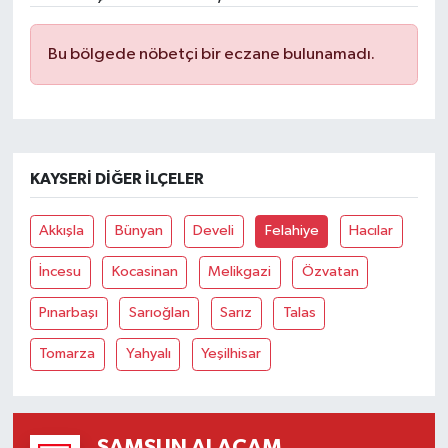
Bu bölgede nöbetçi bir eczane bulunamadı.
KAYSERI DIĞER İLÇELER
Akkışla
Bünyan
Develi
Felahiye
Hacılar
İncesu
Kocasinan
Melikgazi
Özvatan
Pınarbaşı
Sarıoğlan
Sarız
Talas
Tomarza
Yahyalı
Yeşilhisar
SAMSUN ALAÇAM