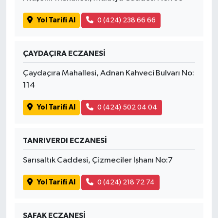
Yol Tarifi Al
0 (424) 238 66 66
ÇAYDAÇIRA ECZANESİ
Çaydaçıra Mahallesi, Adnan Kahveci Bulvarı No:
114
Yol Tarifi Al
0 (424) 502 04 04
TANRIVERDI ECZANESİ
Sarısaltık Caddesi, Çizmeciler İşhanı No:7
Yol Tarifi Al
0 (424) 218 72 74
SAFAK ECZANESİ