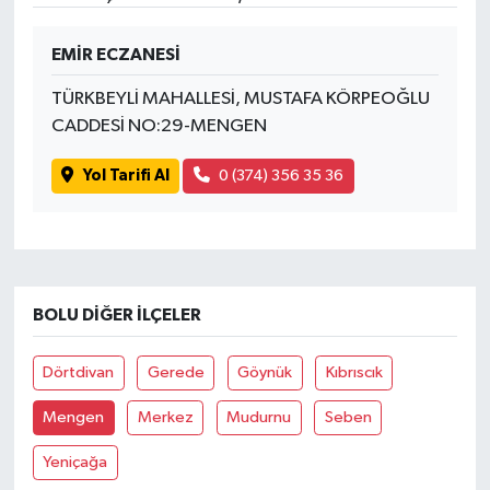
EMİR ECZANESİ
TÜRKBEYLİ MAHALLESİ, MUSTAFA KÖRPEOĞLU
CADDESİ NO:29-MENGEN
Yol Tarifi Al
0 (374) 356 35 36
BOLU DIĞER İLÇELER
Dörtdivan
Gerede
Göynük
Kıbrıscık
Mengen
Merkez
Mudurnu
Seben
Yeniçağa