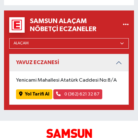
SAMSUN ALAÇAM
NÖBETÇI ECZANELER
YAVUZ ECZANESİ
Yenicami Mahallesi Atatürk Caddesi No:8/A
Yol Tarifi Al
0 (362) 621 32 87