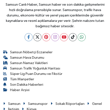
Samsun Canlı Haber, Samsun haber ve son dakika gelişmelerini
hızlı doğrulama prensibiyle sunar. Samsunspor, trafik-hava
durumu, ekonomi-kültür ve yerel yaşam içeriklerinde güvenilir
kaynaklara ve resmî açıklamalara yer verir. Şehrin nabzını tutan
bağımsız haber sitesidir.
Samsun Nöbetçi Eczaneler
Samsun Hava Durumu
Samsun Namaz Vakitleri
Samsun Trafik Yoğunluk Haritası
Süper Lig Puan Durumu ve Fikstür
Tüm Manşetler
Son Dakika Haberleri
Haber Arşivi
Samsun
Samsunspor
Sokak Röportajları
Genel
İletişim
Künye