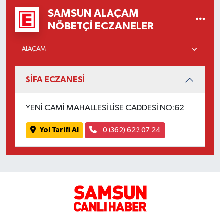
SAMSUN ALAÇAM
NÖBETÇI ECZANELER
ŞİFA ECZANESİ
YENİ CAMİ MAHALLESİ LİSE CADDESİ NO:62
Yol Tarifi Al
0 (362) 622 07 24