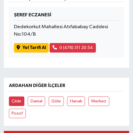
ŞEREF ECZANESİ
Dedekorkut Mahallesi Atıfababay Caddesi
No:104/B
Yol Tarifi Al
0 (478) 311 20 54
ARDAHAN DIĞER İLÇELER
Çıldır
Damal
Göle
Hanak
Merkez
Posof