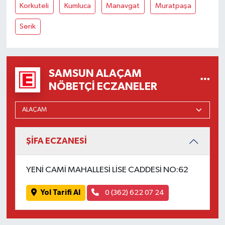
Korkuteli
Kumluca
Manavgat
Muratpaşa
Serik
SAMSUN ALAÇAM
NÖBETÇI ECZANELER
ŞİFA ECZANESİ
YENİ CAMİ MAHALLESİ LİSE CADDESİ NO:62
Yol Tarifi Al
0 (362) 622 07 24