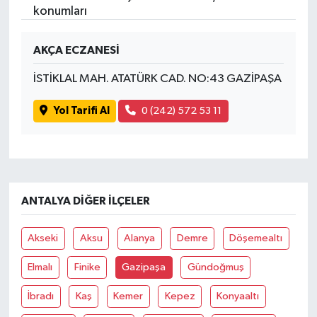
konumları
AKÇA ECZANESİ
İSTİKLAL MAH. ATATÜRK CAD. NO:43 GAZİPAŞA
Yol Tarifi Al
0 (242) 572 53 11
ANTALYA DIĞER İLÇELER
Akseki
Aksu
Alanya
Demre
Döşemealtı
Elmalı
Finike
Gazipaşa
Gündoğmuş
İbradı
Kaş
Kemer
Kepez
Konyaaltı