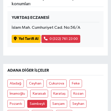
konumları
YURTDAŞ ECZANESİ
İslam Mah. Cumhuriyet Cad. No:56/A
Yol Tarifi Al
0 (322) 761 23 00
ADANA DIĞER İLÇELER
Aladağ
Ceyhan
Çukurova
Feke
İmamoğlu
Karaisalı
Karataş
Kozan
Pozantı
Saimbeyli
Sarıçam
Seyhan