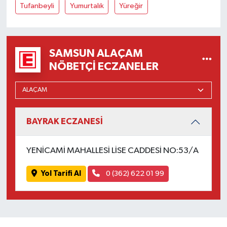
Tufanbeyli
Yumurtalık
Yüreğir
SAMSUN ALAÇAM
NÖBETÇI ECZANELER
BAYRAK ECZANESİ
YENİCAMİ MAHALLESİ LİSE CADDESİ NO:53/A
Yol Tarifi Al
0 (362) 622 01 99